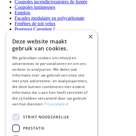
Coupoles incendie/exutoires de fumée
Coupoles lumineuses
Emplois
Facades modulaire en polycarbonate
Fenêtres de toit velux
Pourquoi Caroplast ?
×
Puits de lumière
Trappes de toit
Deze website maakt
Voûtes filantes
gebruik van cookies.
Déclaration de confidentialité
Déclaration relative aux cookies
We gebruiken cookies om inhoud en
advertenties te personaliseren en om ons
Caroplast
verkeer te analyseren. We delen ook
Pourquoi Caroplast ?
informatie over uw gebruik van onze site
Cas
met onze advertentie- en analysepartners,
Blogs
die deze kunnen combineren met andere
Emplois
informatie die u aan hen heeft verstrekt of
Contactez-nous
die zij hebben verzameld door uw gebruik
van hun diensten.
Privacybeleid
Produits
Puits de lumière
Fenêtres de toit velux
STRIKT NOODZAKELIJK
Trappes de toit
Coupoles incendie/exutoires de fumée
PRESTATIE
Facades modulaire en polycarbonate