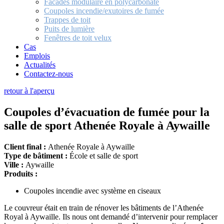
Facades modulaire en polycarbonate
Coupoles incendie/exutoires de fumée
Trappes de toit
Puits de lumière
Fenêtres de toit velux
Cas
Emplois
Actualités
Contactez-nous
retour à l'aperçu
Coupoles d’évacuation de fumée pour la
salle de sport Athenée Royale à Aywaille
Client final :
Athenée Royale à Aywaille
Type de bâtiment :
École et salle de sport
Ville :
Aywaille
Produits :
Coupoles incendie avec système en ciseaux
Le couvreur était en train de rénover les bâtiments de l’Athenée
Royal à Aywaille. Ils nous ont demandé d’intervenir pour remplacer