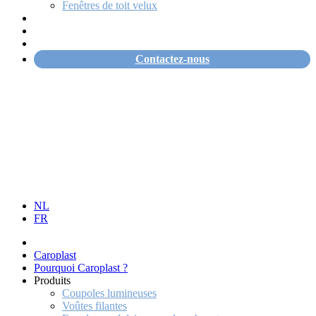
Fenêtres de toit velux
Cas
Emplois
Actualités
Contactez-nous
NL
FR
Caroplast
Pourquoi Caroplast ?
Produits
Coupoles lumineuses
Voûtes filantes