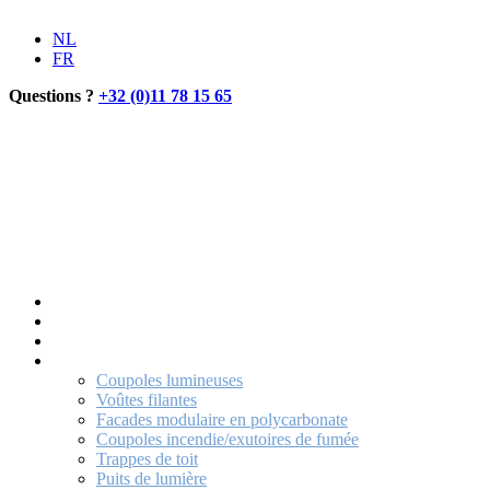
NL
FR
Questions ?
+32 (0)11 78 15 65
Caroplast
Pourquoi Caroplast ?
Produits
Coupoles lumineuses
Voûtes filantes
Facades modulaire en polycarbonate
Coupoles incendie/exutoires de fumée
Trappes de toit
Puits de lumière